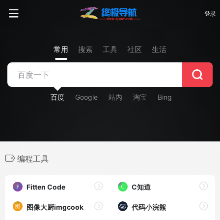
登录
常用
搜索
工具
社区
生活
百度
Google
站内
淘宝
Bing
编程工具
Fitten Code
C知道
图像大厨imgcook
代码小浣熊