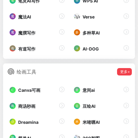
笔灵AI写作
WPS AI
魔法AI
Verse
魔撰写作
多种草AI
有道写作
AI-DOG
绘画工具
更多+
Canva可画
意间ai
商汤秒画
豆绘AI
Dreamina
米啫喱AI