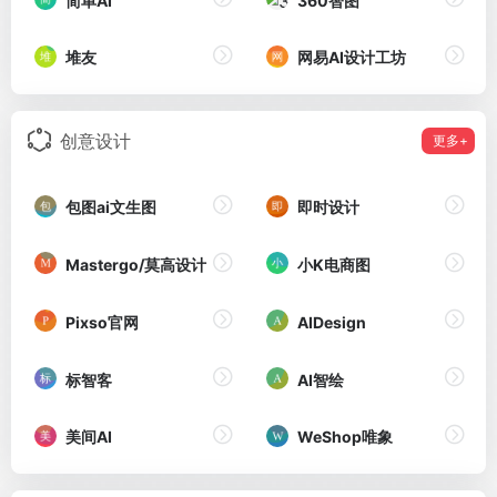
简单AI
360智图
堆友
网易AI设计工坊
创意设计
更多+
包图ai文生图
即时设计
Mastergo/莫高设计
小K电商图
Pixso官网
AIDesign
标智客
AI智绘
美间AI
WeShop唯象