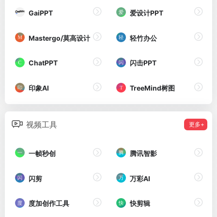
GaiPPT
爱设计PPT
Mastergo/莫高设计
轻竹办公
ChatPPT
闪击PPT
印象AI
TreeMind树图
视频工具
更多+
一帧秒创
腾讯智影
闪剪
万彩AI
度加创作工具
快剪辑