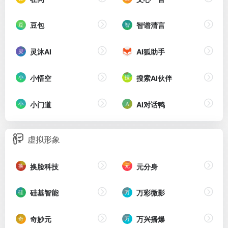
豆包
智谱清言
灵沐AI
AI狐助手
小悟空
搜索AI伙伴
小门道
AI对话鸭
虚拟形象
换脸科技
元分身
硅基智能
万彩微影
奇妙元
万兴播爆