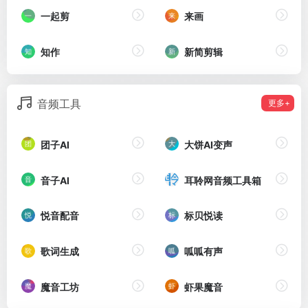
一起剪
来画
知作
新简剪辑
音频工具
更多+
团子AI
大饼AI变声
音子AI
耳聆网音频工具箱
悦音配音
标贝悦读
歌词生成
呱呱有声
魔音工坊
虾果魔音