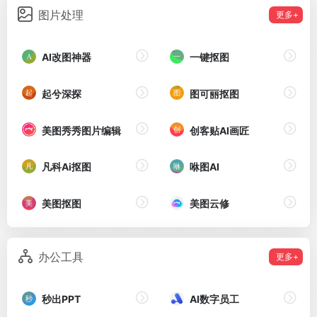
图片处理
更多+
AI改图神器
一键抠图
起兮深探
图可丽抠图
美图秀秀图片编辑
创客贴AI画匠
凡科Ai抠图
咻图AI
美图抠图
美图云修
办公工具
更多+
秒出PPT
AI数字员工