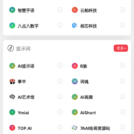
智慧手语
云舶科技
八点八数字
相芯科技
提示词
更多+
AI提示语
B族
事半
词魂
AI艺术馆
Ai画廊
Ymiai
AiShort
TOP.AI
7AAI绘画资源站