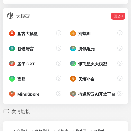
大模型
更多+
盘古大模型
海螺AI
智谱清言
腾讯混元
孟子 GPT
讯飞星火大模型
言犀
天壤小白
MindSpore
有道智云AI开放平台
友情链接
小众导航
终极导航
热搜榜
导航网
趣导航