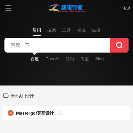
登录
常用
搜索
工具
社区
生活
百度
Google
站内
淘宝
Bing
无码UI设计
Mastergo/莫高设计