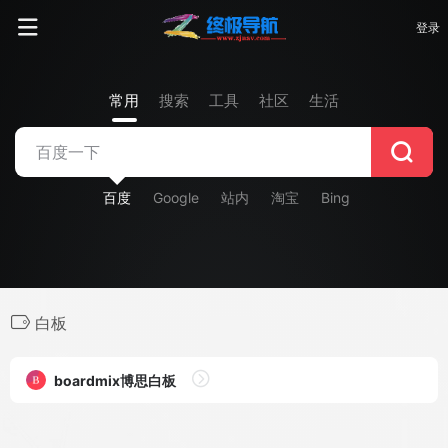
登录
常用
搜索
工具
社区
生活
百度
Google
站内
淘宝
Bing
白板
boardmix博思白板