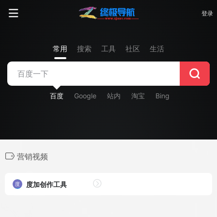
登录
常用
搜索
工具
社区
生活
百度
Google
站内
淘宝
Bing
营销视频
度加创作工具