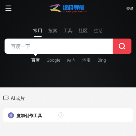
登录
常用
搜索
工具
社区
生活
百度
Google
站内
淘宝
Bing
AI成片
度加创作工具