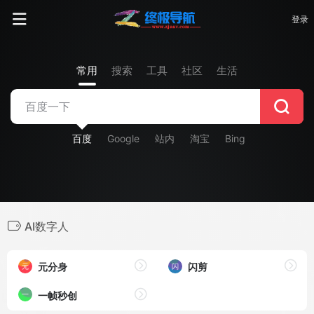
登录
常用
搜索
工具
社区
生活
百度
Google
站内
淘宝
Bing
AI数字人
元分身
闪剪
一帧秒创