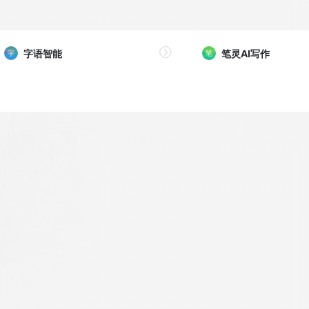
字语智能
笔灵AI写作