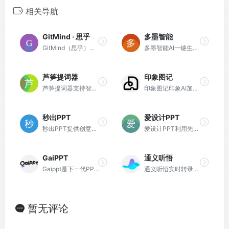
相关导航
GitMind · 思乎
多墨智能
GitMind（思乎）是一款全平台 在线思维导图脑图架构图制作软件工具
多墨智能AI一键生成工作文档，流程图，思维导图
芦笋提词器
印象图记
芦笋提词器支持智能跟读、滚屏提词和隐形提词的电脑端提词工具。
印象图记印象AI加持的在线思维导图工具
秒出PPT
爱设计PPT
秒出PPT提供创意精美高端PPT模板下载，AI辅助编辑PPT内容，支持自动排版、智能生成PPT
爱设计PPT利用先进的AI技术,自动创建并优化PPT模版。
GaiPPT
通义听悟
Gaippt是下一代PPT美化神器，基于AI智能辅助，可根据内容生成带有高度结构化可视化的PPT版式，并提供丰富的快捷操作，让PPT设计制作更简单。
通义听悟实时转录和音视频转文字，智能生成总结，实时翻译。
暂无评论