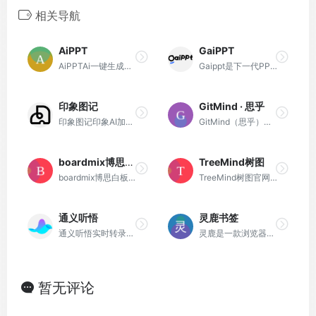
相关导航
AiPPT
GaiPPT
AiPPTAi一键生成高质量PPT。
Gaippt是下一代PPT美化神器，基于AI智能辅助，可根据内容生成带有高度结构化可视化的PPT版式，并提供丰富的快捷操作，让PPT设计制作更简单。
印象图记
GitMind · 思乎
印象图记印象AI加持的在线思维导图工具
GitMind（思乎）是一款全平台 在线思维导图脑图架构图制作软件工具
boardmix博思白板
TreeMind树图
boardmix博思白板，一个点燃团队协作和激发创意的空间，集aigc，一键PPT，思维导图，笔记文档多种创意表达能力于一体，将团队工作效率提升到新的层次。
TreeMind树图官网(shutu.cn)提供正版AI思维导图工具软件和免费在线脑图模板。支持脑图、逻辑图、树形图、鱼骨图、组织架构图、时间轴等多种专业格式，适合头脑风暴和创意规划，助力您的思维创新。
通义听悟
灵鹿书签
通义听悟实时转录和音视频转文字，智能生成总结，实时翻译。
灵鹿是一款浏览器新标签页，可自定义您的浏览器主页，设置属于您专属的独特书签页面网站，美化您的浏览器启始页！。
暂无评论