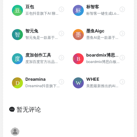
豆包
标智客
豆包抖音旗下AI 聊天智能对话问答助手
标智客一键生成Logo和VI视觉形象识别系统
智元兔
墨鱼Aigc
智元兔是一款基于人工智能大语言模型的人工智能软件，支持AI文案生成、对话互动、知识检索、内容总结、百科问答和多语言翻译等功能，帮助用户高效地完成内容创作，使得生成式AI技术赋能商业、办公、咨询、教育、医疗等各个领域，并且实现了工作和学习之间的高效协作！
墨鱼AI是一款基于人工智能技术的文案写作工具，为用户提供一键生成营销广告、文案、原创文章等写作服务。
度加创作工具
boardmix博思白板
度加百度官方出品的AIGC创作平台。
boardmix博思白板，一个点燃团队协作和激发创意的空间，集aigc，一键PPT，思维导图，笔记文档多种创意表达能力于一体，将团队工作效率提升到新的层次。
Dreamina
WHEE
Dreamina抖音旗下AI绘画工具。
美图最新推出的AI图片和绘画创作生成平台。
暂无评论